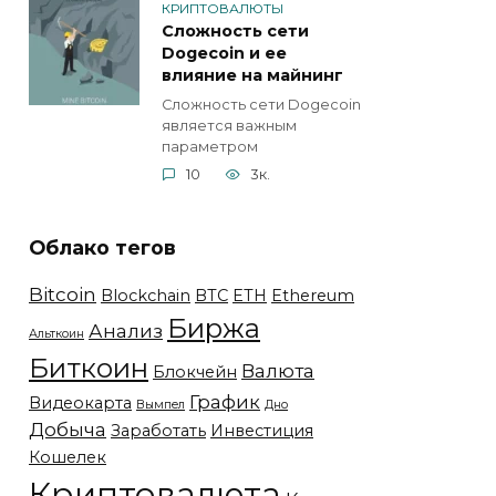
КРИПТОВАЛЮТЫ
Сложность сети
Dogecoin и ее
влияние на майнинг
Сложность сети Dogecoin
является важным
параметром
10
3к.
Облако тегов
Bitcoin
Blockchain
BTC
ETH
Ethereum
Биржа
Анализ
Альткоин
Биткоин
Валюта
Блокчейн
График
Видеокарта
Вымпел
Дно
Добыча
Заработать
Инвестиция
Кошелек
Криптовалюта