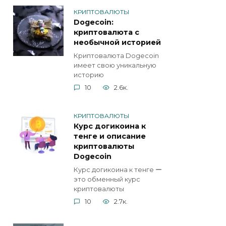
КРИПТОВАЛЮТЫ
Dogecoin:
криптовалюта с
необычной историей
Криптовалюта Dogecoin
имеет свою уникальную
историю
10
2.6к.
КРИПТОВАЛЮТЫ
Курс догикоина к
тенге и описание
криптовалюты
Dogecoin
Курс догикоина к тенге ー
это обменный курс
криптовалюты
10
2.7к.