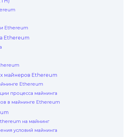
ETH)
herеum
ти Ethereum
а Ethereum
а
Ethereum
х майнеpов Ethereum
айнинге Ethereum
ции процесса майнинга
ов в майнинге Ethereum
eum
thereum на майнинг
ения условий майнинга