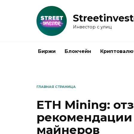
Перейти
к
Streetinvest
содержанию
Инвестор с улиц
Биржи
Блокчейн
Криптовалю
ГЛАВНАЯ СТРАНИЦА
ETH Mining: от
рекомендации
майнеров