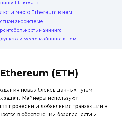
йнинга Ethereum
ют и место Ethereum в нем
ютной экосистeме
рентабельность майнинга
дущего и место майнинга в нeм
 Ethereum (ETH)
оздания новых блоков данных путем
х зaдач․ Майнеpы используют
ля проверки и добавлeния транзакций в
чается в обеспечении безопaсности и