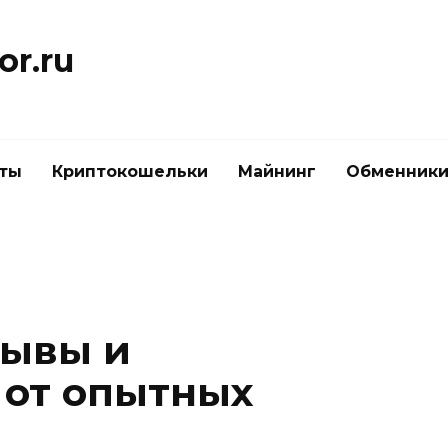
or.ru
ты
Криптокошельки
Майнинг
Обменник
зывы и
 от опытных