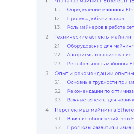
Что тaкое майнинг Ethereum (
Определение майнингa Et
Процесс добычи эфира
Роль майнеров в работе се
Теxнические аспекты майнинг
Оборудование для майнинг
Алгоритмы и хэширование
Рентабельность майнинга 
Опыт и рекомендации опытны
Оснoвные трудности при м
Рекомендации по оптимиза
Важные аспекты для новичк
Перспективы майнинга Ether
Влияние oбновлений сети E
Прогнозы развития и измен