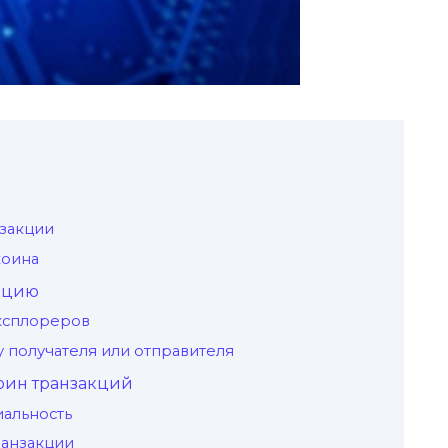
закции
коина
акцию
ксплореров
у получателя или отправителя
оин транзакций
иальность
анзакции