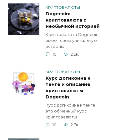
КРИПТОВАЛЮТЫ
Dogecoin:
криптовалюта с
необычной историей
Криптовалюта Dogecoin
имеет свою уникальную
историю
10
2.5к.
КРИПТОВАЛЮТЫ
Курс догикоина к
тенге и описание
криптовалюты
Dogecoin
Курс догикоина к тенге ー
это обменный курс
криптовалюты
10
2.7к.