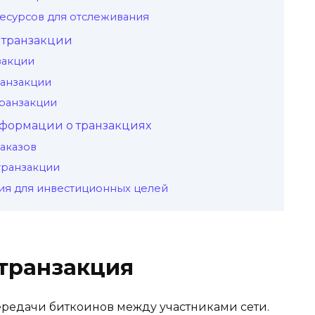
есурсов для отслеживания
 транзакции
закции
ранзакции
ранзакции
формации о транзакциях
аказов
транзакции
ия для инвестиционных целей
 транзакция
ередачи биткоинов между участниками сети.​