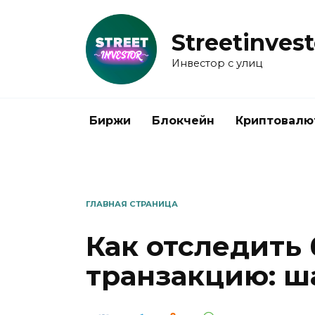
Перейти
к
Streetinvest
содержанию
Инвестор с улиц
Биржи
Блокчейн
Криптовалю
ГЛАВНАЯ СТРАНИЦА
Как отследить
транзакцию: ш