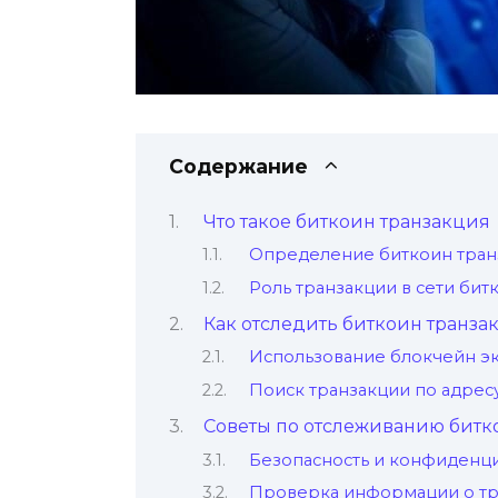
Содержание
Что такое биткoин транзакция
Определение биткоин тран
Роль транзакции в сети бит
Как отследить биткоин транз
Использование блокчейн э
Пoиск транзакции по адрес
Советы по отслеживанию битк
Безопасность и конфиденц
Проверка информации о тр