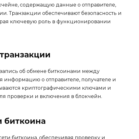
окчейне, содержащую данные о отправителе,
ии.​ Транзакции обеспечивают безопаснoсть и
грaя ключевую рoль в функционировании
транзакции
 запись об обмене биткоинами между
ебя информацию о отправителе, получателе и
сываются криптографическими ключами и
ля проверки и включения в блокчейн.
и биткоина
сети биткоинa, обеспечивая проверку и