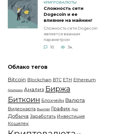
КРИПТОВАЛЮТЫ
Сложность сети
Dogecoin и ее
влияние на майнинг
Сложность сети Dogecoin
является важным
параметром
10
3к.
Облако тегов
Bitcoin
Blockchain
BTC
ETH
Ethereum
Биржа
Анализ
Альткоин
Биткоин
Валюта
Блокчейн
График
Видеокарта
Вымпел
Дно
Добыча
Заработать
Инвестиция
Кошелек
Криптовалюта