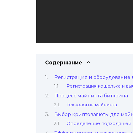
Содержание
Региcтрация и оборудование 
Регистрация кошелька и в
Процесс майнинга биткоина
Технология майнинга
Выбор криптовалюты для май
Определение подходящей 