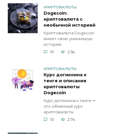
КРИПТОВАЛЮТЫ
Dogecoin:
криптовалюта с
необычной историей
Криптовалюта Dogecoin
имеет свою уникальную
историю
10
2.5к.
КРИПТОВАЛЮТЫ
Курс догикоина к
тенге и описание
криптовалюты
Dogecoin
Курс догикоина к тенге ー
это обменный курс
криптовалюты
10
2.7к.