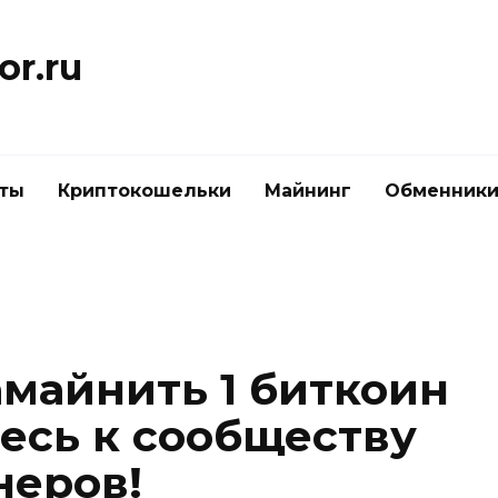
or.ru
ты
Криптокошельки
Майнинг
Обменник
амайнить 1 биткоин
есь к сообществу
неров!