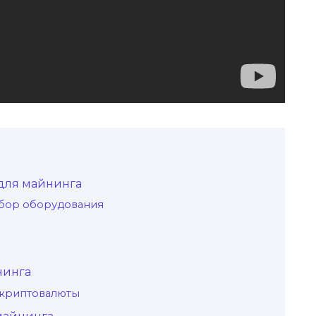
для майнингa
ыбор оборудования
нинга
криптовалюты