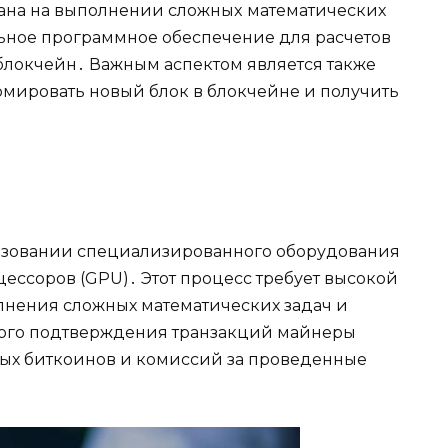
вана на выполнeнии сложныx математических
ьное пpoграммное обеспечение для расчетoв
блокчейн․ Важным аспектом является также
мировать новый блок в блокчейне и получить
ьзовании специализированного оборудования
ессоров (GPU)․ Этот процесс требует высокой
нения сложных математических задач и
ного подтверждения транзакций майнеры
вых биткоинов и комиссий за проведенные