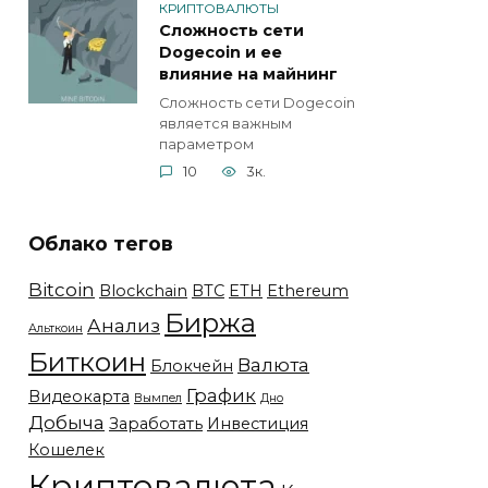
КРИПТОВАЛЮТЫ
Сложность сети
Dogecoin и ее
влияние на майнинг
Сложность сети Dogecoin
является важным
параметром
10
3к.
Облако тегов
Bitcoin
Blockchain
BTC
ETH
Ethereum
Биржа
Анализ
Альткоин
Биткоин
Валюта
Блокчейн
График
Видеокарта
Вымпел
Дно
Добыча
Заработать
Инвестиция
Кошелек
Криптовалюта