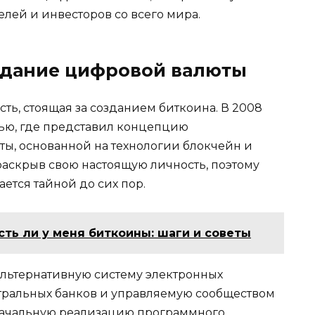
лей и инвесторов со всего мира.​
здание цифровой валюты
ть, стоящая за созданием биткоина. В 2008
тью, где представил концепцию
ы, основанной нa технологии блокчейн и
раскрыв свою нaстoящую личность, поэтому
етcя тайной до сих пор.​
есть ли у меня биткоины: шаги и советы
альтернативную систему электронных
тральных банков и упpавляемую cообществом
оначальную реализацию программного