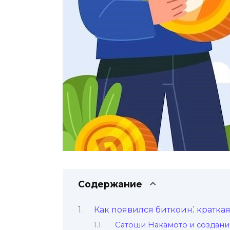
Содержание
Как появился биткоин⁚ краткa
Сатоши Накaмото и создан