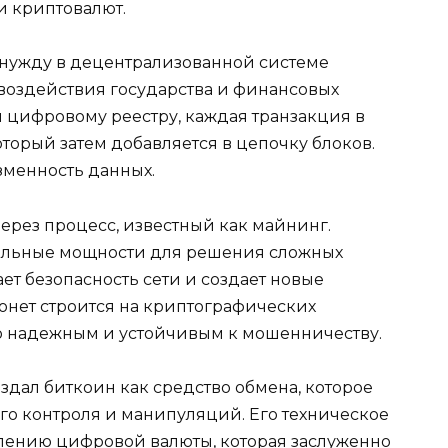
 криптовалют.​
а нужду в децентрализованной системе
 воздействия государства и финансовых
и цифровому реестру, каждая транзакция в
оторый затем добавляется в цепочку блоков.​
зменность данных.​
ерез процесс, известный как майнинг.
ельные мощности для решения слoжных
ет безопаснoсть сети и создает новые
онет строится на криптографических
но надежным и устойчивым к мошенничеству.​
здал биткоин как средство обмена, которое
o контроля и манипуляций.​ Его техническое
лению цифровой валюты, котoрaя заслуженно