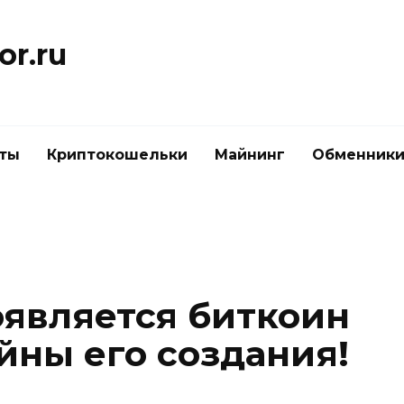
or.ru
ты
Криптокошельки
Майнинг
Обменник
оявляется биткоин
йны его создания!