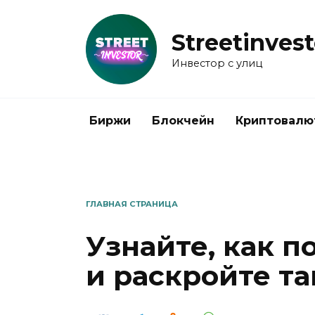
Перейти
к
Streetinvest
содержанию
Инвестор с улиц
Биржи
Блокчейн
Криптовалю
ГЛАВНАЯ СТРАНИЦА
Узнайте, как п
и раскройте та