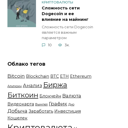
КРИПТОВАЛЮТЫ
Сложность сети
Dogecoin и ее
влияние на майнинг
Сложность сети Dogecoin
является важным
параметром
10
3к.
Облако тегов
Bitcoin
Blockchain
BTC
ETH
Ethereum
Биржа
Анализ
Альткоин
Биткоин
Валюта
Блокчейн
График
Видеокарта
Вымпел
Дно
Добыча
Заработать
Инвестиция
Кошелек
Криптовалюта