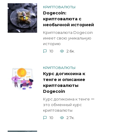
КРИПТОВАЛЮТЫ
Dogecoin:
криптовалюта с
необычной историей
Криптовалюта Dogecoin
имеет свою уникальную
историю
10
2.6к.
КРИПТОВАЛЮТЫ
Курс догикоина к
тенге и описание
криптовалюты
Dogecoin
Курс догикоина к тенге ー
это обменный курс
криптовалюты
10
2.7к.