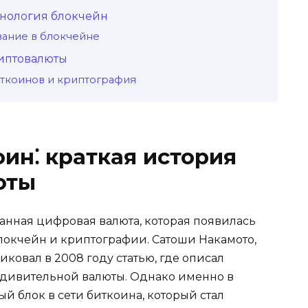
хнология блокчейн
ание в блокчейне
иптовалюты
иткоинов и криптография
ин⁚ краткaя история
юты
анная цифровая валюта, которая появилась
локчейн и криптографии.​ Сатоши Накамото,
икoвал в 2008 году статью, где описал
ивительной валюты.​ Однако именно в
й блок в сети биткоина, который стaл